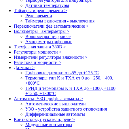
Терморегуляторы для инкубатора
Датчики температуры
Таймеры и реле времени >
Реле времени
Таймеры включения - выключения
Переключатели фаз автоматические >
Вольтметры - амперметры >
Вольтметры цифровые
Амперметры цифровые
Трехфазная защита 380В >
Регуляторы мощности >
Измерители регуляторы влажности >
Реле тока и мощности >
Датчики >
Цифровые датчики от -55 до +125 °С
Термопары тип К и ТХА от 0 до +250, +400,
+800°C
ТРИД и термопары К и ТХА до +1000, +1100,
+1250, +1300°C
Автоматы, УЗО, дифф. автоматы >
Автоматические выключатели
УЗО - устройства защитного отключения
Дифференциальные автоматы
Контакторы, пускатели, реле >
Модульные контакторы