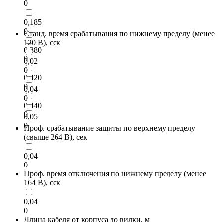
0
0,185
0
Станд. время срабатывания по нижнему пределу (менее
120 В), сек
0,380
0
0,02
0
0,420
0
0,04
0
0,440
0
0,05
0
Проф. срабатывание защиты по верхнему пределу
(свыше 264 В), сек
0,04
0
Проф. время отключения по нижнему пределу (менее
164 В), сек
0,04
0
Длина кабеля от корпуса до вилки, м