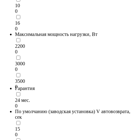
10
0
16
0
Максимальная мощность нагрузки, Вт
2200
0
3000
0
3500
0
Гарантия
24 мес.
0
По умолчанию (заводская установка) V автовозврата,
сек
15
0