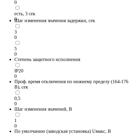
0
есть, 3 сек
0
Шаг изменения значения задержки, сек
3
0
5
0
Степень защитного исполнения
IP20
0
Проф. время отключения по нижнему пределу (164-176
В), сек
0,5
0
Шаг изменения значений, В
1
0
По умолчанию (заводская установка) Uмакс, В