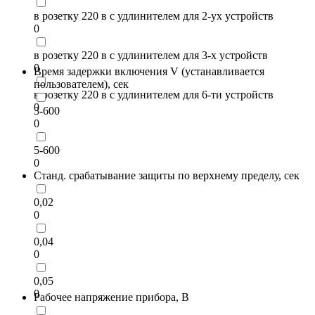
в розетку 220 в с удлинителем для 2-ух устройств
0
в розетку 220 в с удлинителем для 3-х устройств
0
Время задержки включения V (устанавливается
пользователем), сек
в розетку 220 в с удлинителем для 6-ти устройств
0
3-600
0
5-600
0
Станд. срабатывание защиты по верхнему пределу, сек
0,02
0
0,04
0
0,05
0
Рабочее напряжение прибора, В