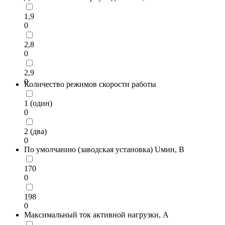
1,9
0
2,8
0
2,9
0
Количество режимов скорости работы
1 (один)
0
2 (два)
0
По умолчанию (заводская установка) Uмин, В
170
0
198
0
Максимальный ток активной нагрузки, А