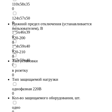
110х58х35
0
124х57х50
0
Нижний предел отключения (устанавливается
пользователем), В
135х46х39
0
120-200
0
184х59х40
0
120-210
0
317х59х40
Тип установки
0
в розетку
0
Тип защищаемой нагрузки
однофазная 220В
0
Кол-во защищаемого оборудования, шт.
одно
0