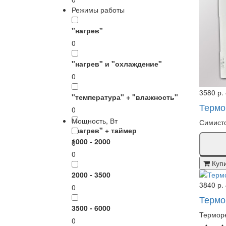
Режимы работы
"нагрев"
0
"нагрев" и "охлаждение"
0
3580 р.
"температура" + "влажность"
Термо
0
Мощность, Вт
Симисто
"нагрев" + таймер
1000 - 2000
0
0
Куп
2000 - 3500
3840 р.
0
Термо
3500 - 6000
Терморе
0