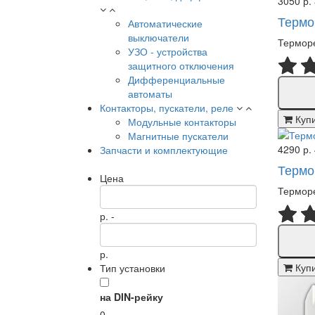
3050 р.
Термо
Автоматические
выключатели
Терморе
УЗО - устройства
защитного отключения
Дифференциальные
автоматы
Контакторы, пускатели, реле
Куп
Модульные контакторы
Магнитные пускатели
4290 р.
Запчасти и комплектующие
Термо
Цена
Терморе
р. -
р.
Куп
Тип установки
на DIN-рейку
0