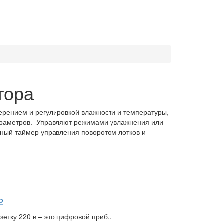
тора
ерением и регулировкой влажности и температуры,
араметров. Управляют режимами увлажнения или
нный таймер управления поворотом лотков и
2
етку 220 в – это цифровой приб..