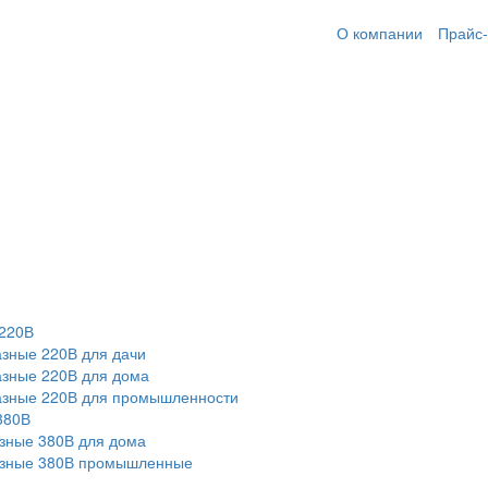
О компании
Прайс-
220В
зные 220В для дачи
зные 220В для дома
азные 220В для промышленности
380В
зные 380В для дома
азные 380В промышленные