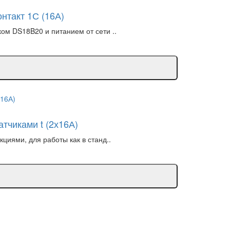
нтакт 1С (16А)
ом DS18B20 и питанием от сети ..
тчиками t (2х16А)
циями, для работы как в станд..