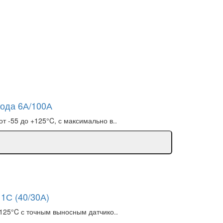
хода 6А/100А
 -55 до +125°C, с максимально в..
1С (40/30А)
125°C с точным выносным датчико..