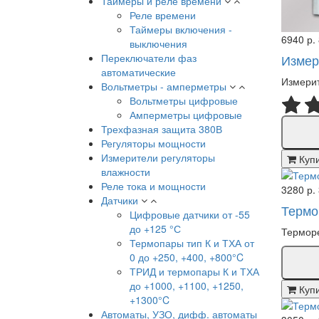
Таймеры и реле времени
Реле времени
Таймеры включения -
6940 р.
выключения
Переключатели фаз
Измер
автоматические
Измерит
Вольтметры - амперметры
Вольтметры цифровые
Амперметры цифровые
Трехфазная защита 380В
Регуляторы мощности
Измерители регуляторы
Куп
влажности
Реле тока и мощности
3280 р.
Датчики
Термо
Цифровые датчики от -55
до +125 °С
Терморе
Термопары тип К и ТХА от
0 до +250, +400, +800°C
ТРИД и термопары К и ТХА
до +1000, +1100, +1250,
Куп
+1300°C
Автоматы, УЗО, дифф. автоматы