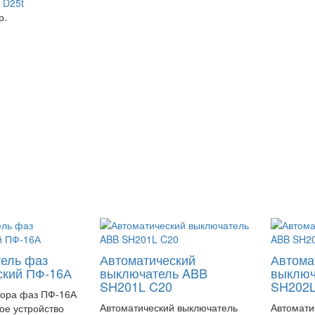
 D25t
р.
ель фаз
Автоматический
Автома
ский ПФ-16А
выключатель ABB
выключ
SH201L C20
SH202L
бора фаз ПФ-16А
Автоматический выключатель
Автомати
ное устройство