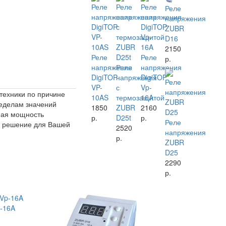
Реле
напряжения
ZUBR
D16
2150
Реле
Реле
р.
напряжения
Реле
напряжения
DigiTOP
напряжения
DigiTOP
VP-
с
Vp-
 техники по причине
10AS
термозащитой
16A
ределам значений
1850
ZUBR
2160
ная мощность
р.
D25t
р.
Реле
ое решение для Вашей
2520
напряжения
р.
ZUBR
D25
2290
р.
p-16A