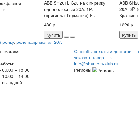
ABB SH201L C20 на din-рейку
ABB SH2
трехфазной
однополюсный 20А, 1Р.
20А, 2P. 
 к..
(оригинал, Германия) К..
Краткие т
480 р.
1220 р.
Купить
Купить
n-рейку
,
реле напряжения 20А
т-магазин
Способы оплаты и доставки 
заказать товар →
аботы:
info@phantom-stab.ru
 09.00 – 18.00
Регионы
 10.00 – 14.00
 выходной