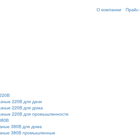
О компании
Прайс-
220В
зные 220В для дачи
зные 220В для дома
азные 220В для промышленности
380В
зные 380В для дома
азные 380В промышленные