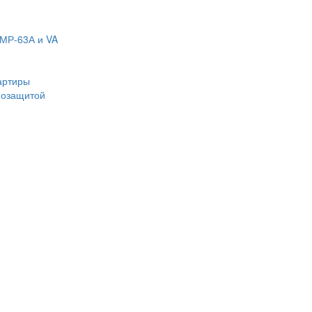
МР-63А и VA
артиры
мозащитой