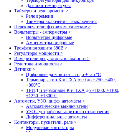
Терморегуляторы для инкубатора
Датчики температуры
Таймеры и реле времени >
Реле времени
Таймеры включения - выключения
Переключатели фаз автоматические >
Вольтметры - амперметры >
Вольтметры цифровые
Амперметры цифровые
Трехфазная защита 380В >
Регуляторы мощности >
Измерители регуляторы влажности >
Реле тока и мощности >
Датчики >
Цифровые датчики от -55 до +125 °С
Термопары тип К и ТХА от 0 до +250, +400,
+800°C
ТРИД и термопары К и ТХА до +1000, +1100,
+1250, +1300°C
Автоматы, УЗО, дифф. автоматы >
Автоматические выключатели
УЗО - устройства защитного отключения
Дифференциальные автоматы
Контакторы, пускатели, реле >
Модульные контакторы