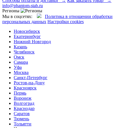
Способы оплаты и доставки →
Как заказать товар →
info@phantom-stab.ru
Регионы
Мы в соцсетях:
Политика в отношении обработки
персональных данных
Настройки cookies
Новосибирск
Екатеринбург
Нижний Новгород
Казань
Челябинск
Омск
Самара
Уфа
Москва
Санкт-Петербург
Ростов-на-Дону
Красноярск
Пермь
Воронеж
Волгоград
Краснодар
Саратов
Тюмень
Тольятти