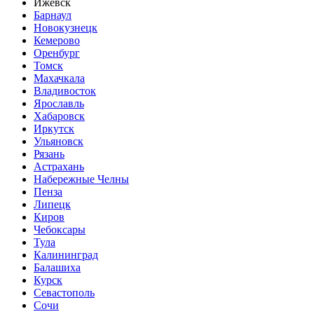
Ижевск
Барнаул
Новокузнецк
Кемерово
Оренбург
Томск
Махачкала
Владивосток
Ярославль
Хабаровск
Иркутск
Ульяновск
Рязань
Астрахань
Набережные Челны
Пенза
Липецк
Киров
Чебоксары
Тула
Калининград
Балашиха
Курск
Севастополь
Сочи