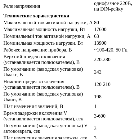
однофазное 220В,
Реле напряжения
на DIN-рейку
Технические характеристики
Максимальный ток активной нагрузки, А
80
Максимальная мощность нагрузки, Вт
17600
Номинальный ток активной нагрузки, А
63
Номинальная мощность нагрузки, Вт
13900
Рабочее напряжение прибора, В
~100-420, 50 Гц
Верхний предел отключения
220-280
(устанавливается пользователем), В
По умолчанию (заводская установка)
242
Uмакс, В
Нижний предел отключения
120-210
(устанавливается пользователем), В
По умолчанию (заводская установка)
198
Uмин, В
Шаг изменения значений, В
1
Время задержки включения V
3-600
(устанавливается пользователем), сек
По умолчанию (заводская установка) V
3
автовозврата, сек
Шаг изменения значения задержки, сек
3