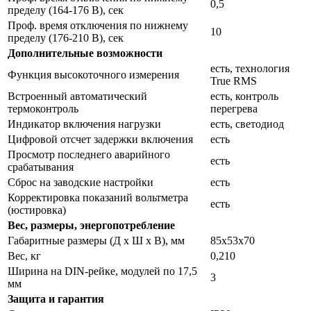
0,5
пределу (164-176 В), сек
Проф. время отключения по нижнему
10
пределу (176-210 В), сек
Дополнительные возможности
есть, технология
Функция высокоточного измерения
True RMS
Встроенный автоматический
есть, контроль
термоконтроль
перегрева
Индикатор включения нагрузки
есть, светодиод
Цифровой отсчет задержки включения
есть
Просмотр последнего аварийного
есть
срабатывания
Сброс на заводские настройки
есть
Корректировка показаний вольтметра
есть
(юстировка)
Вес, размеры, энергопотребление
Габаритные размеры (Д х Ш х В), мм
85х53х70
Вес, кг
0,210
Ширина на DIN-рейке, модулей по 17,5
3
мм
Защита и гарантия