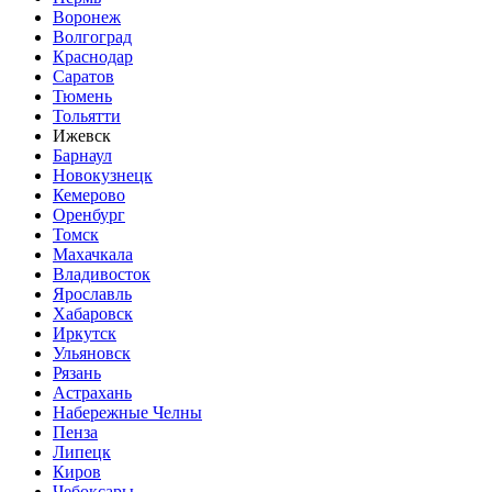
Воронеж
Волгоград
Краснодар
Саратов
Тюмень
Тольятти
Ижевск
Барнаул
Новокузнецк
Кемерово
Оренбург
Томск
Махачкала
Владивосток
Ярославль
Хабаровск
Иркутск
Ульяновск
Рязань
Астрахань
Набережные Челны
Пенза
Липецк
Киров
Чебоксары