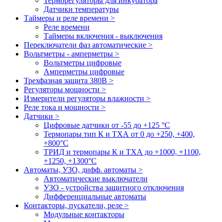
Терморегуляторы для инкубатора
Датчики температуры
Таймеры и реле времени >
Реле времени
Таймеры включения - выключения
Переключатели фаз автоматические >
Вольтметры - амперметры >
Вольтметры цифровые
Амперметры цифровые
Трехфазная защита 380В >
Регуляторы мощности >
Измерители регуляторы влажности >
Реле тока и мощности >
Датчики >
Цифровые датчики от -55 до +125 °С
Термопары тип К и ТХА от 0 до +250, +400,
+800°C
ТРИД и термопары К и ТХА до +1000, +1100,
+1250, +1300°C
Автоматы, УЗО, дифф. автоматы >
Автоматические выключатели
УЗО - устройства защитного отключения
Дифференциальные автоматы
Контакторы, пускатели, реле >
Модульные контакторы