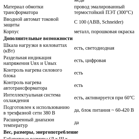
Материал обмотки
провод эмалированный
трансформатора
термостойкий ПЭТ (300°С)
Вводной автомат токовой
С 100 (ABB, Schneider)
защиты
Корпус
металл, порошковая окраска
Дополнительные возможности
Шкала нагрузки в киловаттах
есть, светодиодная
(кВт)
Раздельная индикация
есть, цифровая
напряжения Uвх и Uвых
Контроль нагрева силового
есть
блока
Контроль нагрева
есть
автотрансформатора
Интеллектуальная система
есть, активируется при 60°С
охлаждения
Подготовлен к использованию
да, блок питания ~ 60-420 В
в трехфазной сети 380 В
Расширенный диапазон
да
температур
Вес, размеры, энергопотребление
Габаритные размеры (Д х Ш х