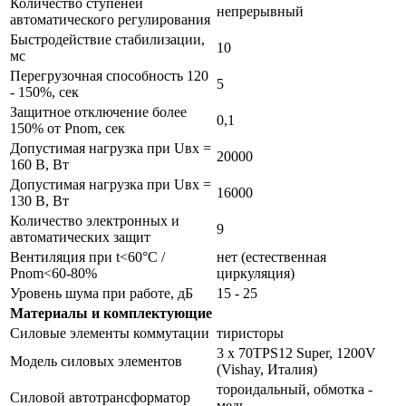
Количество ступеней
непрерывный
автоматического регулирования
Быстродействие стабилизации,
10
мс
Перегрузочная способность 120
5
- 150%, сек
Защитное отключение более
0,1
150% от Pnom, сек
Допустимая нагрузка при Uвх =
20000
160 В, Вт
Допустимая нагрузка при Uвх =
16000
130 В, Вт
Количество электронных и
9
автоматических защит
Вентиляция при t<60°С /
нет (естественная
Pnom<60-80%
циркуляция)
Уровень шума при работе, дБ
15 - 25
Материалы и комплектующие
Силовые элементы коммутации
тиристоры
3 x 70TPS12 Super, 1200V
Модель силовых элементов
(Vishay, Италия)
тороидальный, обмотка -
Силовой автотрансформатор
медь