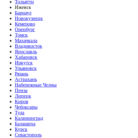
Тольятти
Ижевск
Барнаул
Новокузнецк
Кемерово
Оренбург
Томск
Махачкала
Владивосток
Ярославль
Хабаровск
Иркутск
Ульяновск
Рязань
Астрахань
Набережные Челны
Пенза
Липецк
Киров
Чебоксары
Тула
Калининград
Балашиха
Курск
Севастополь